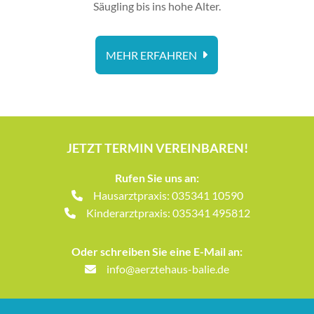
Säugling bis ins hohe Alter.
MEHR ERFAHREN
JETZT TERMIN VEREINBAREN!
Rufen Sie uns an:
Hausarztpraxis: 035341 10590
Kinderarztpraxis: 035341 495812
Oder schreiben Sie eine E-Mail an:
info@aerztehaus-balie.de